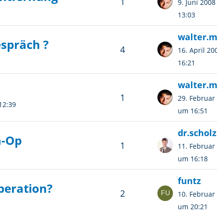
1
9. Juni 200
13:03
walter.
spräch ?
4
16. April 2
16:21
walter.
1
29. Februar
12:39
um 16:51
dr.scholz
n-Op
1
11. Februar
um 16:18
funtz
peration?
2
10. Februar
um 20:21