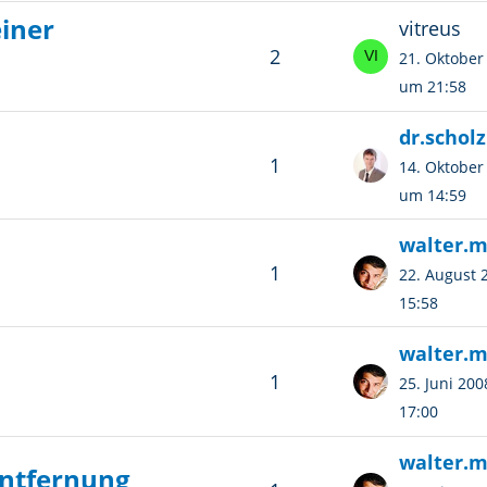
iner
vitreus
2
21. Oktober
um 21:58
dr.scholz
1
14. Oktober
um 14:59
walter.
1
22. August
15:58
walter.
1
25. Juni 20
17:00
walter.
entfernung