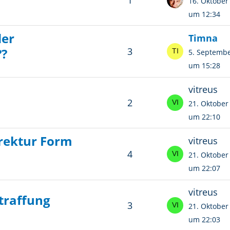
16. Oktober
um 12:34
der
Timna
??
3
5. Septemb
um 15:28
vitreus
2
21. Oktober
um 22:10
rrektur Form
vitreus
4
21. Oktober
um 22:07
vitreus
traffung
3
21. Oktober
um 22:03