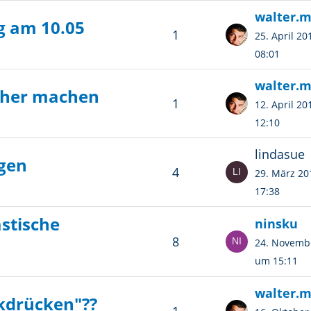
walter.
g am 10.05
1
25. April 2
08:01
walter.
cher machen
1
12. April 2
12:10
lindasue
agen
4
29. März 2
17:38
stische
ninsku
8
24. Novemb
um 15:11
walter.
kdrücken"??
1