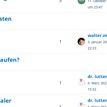
5
11. Oktober
um 23:47
sten
walter.
1
3. Januar 2
22:23
laufen?
1
6. März 20
15:32
aler
1
6. März 20