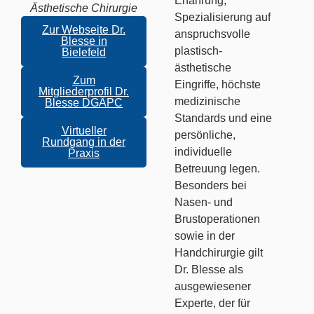
Erfahrung,
Ästhetische Chirurgie
Spezialisierung auf
Zur Webseite Dr.
anspruchsvolle
Blesse in
plastisch-
Bielefeld
ästhetische
Zum
Eingriffe, höchste
Mitgliederprofil Dr.
medizinische
Blesse DGÄPC
Standards und eine
Virtueller
persönliche,
Rundgang in der
individuelle
Praxis
Betreuung legen.
Besonders bei
Nasen- und
Brustoperationen
sowie in der
Handchirurgie gilt
Dr. Blesse als
ausgewiesener
Experte, der für