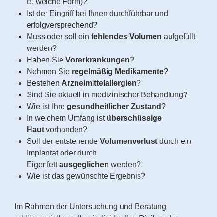
B. welche Form)?
Ist der Eingriff bei Ihnen durchführbar und
erfolgversprechend?
Muss oder soll ein
fehlendes Volumen
aufgefüllt
werden?
Haben Sie
Vorerkrankungen
?
Nehmen Sie
regelmäßig Medikamente
?
Bestehen
Arzneimittelallergien
?
Sind Sie aktuell in medizinischer Behandlung?
Wie ist Ihre
gesundheitlicher Zustand
?
In welchem Umfang ist
überschüssige
Haut
vorhanden?
Soll der entstehende
Volumenverlust
durch ein
Implantat oder durch
Eigenfett
ausgeglichen
werden?
Wie ist das gewünschte Ergebnis?
Im Rahmen der Untersuchung und Beratung