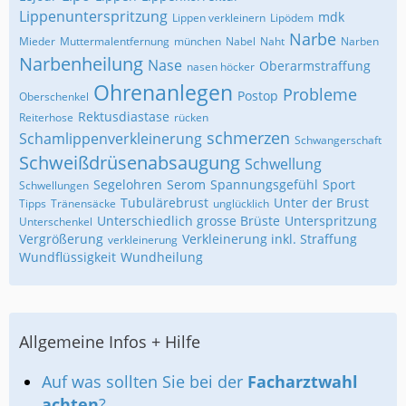
Lippenunterspritzung
mdk
Lippen verkleinern
Lipödem
Narbe
Mieder
Muttermalentfernung
münchen
Nabel
Naht
Narben
Narbenheilung
Nase
Oberarmstraffung
nasen höcker
Ohrenanlegen
Probleme
Postop
Oberschenkel
Rektusdiastase
Reiterhose
rücken
schmerzen
Schamlippenverkleinerung
Schwangerschaft
Schweißdrüsenabsaugung
Schwellung
Segelohren
Serom
Spannungsgefühl
Sport
Schwellungen
Tubulärebrust
Unter der Brust
Tipps
Tränensäcke
unglücklich
Unterschiedlich grosse Brüste
Unterspritzung
Unterschenkel
Vergrößerung
Verkleinerung inkl. Straffung
verkleinerung
Wundflüssigkeit
Wundheilung
Allgemeine Infos + Hilfe
Auf was sollten Sie bei der
Facharztwahl
achten
?