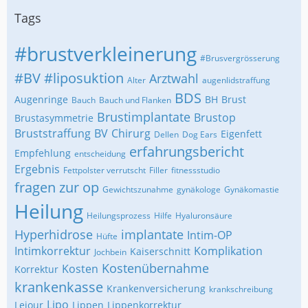
Tags
#brustverkleinerung
#Brusvergrösserung
#BV
#liposuktion
Arztwahl
Alter
augenlidstraffung
BDS
Augenringe
BH
Brust
Bauch
Bauch und Flanken
Brustimplantate
Brustop
Brustasymmetrie
Bruststraffung
BV
Chirurg
Eigenfett
Dellen
Dog Ears
erfahrungsbericht
Empfehlung
entscheidung
Ergebnis
Fettpolster verrutscht
Filler
fitnessstudio
fragen zur op
Gewichtszunahme
gynäkologe
Gynäkomastie
Heilung
Heilungsprozess
Hilfe
Hyaluronsäure
Hyperhidrose
implantate
Intim-OP
Hüfte
Intimkorrektur
Komplikation
Kaiserschnitt
Jochbein
Kostenübernahme
Kosten
Korrektur
krankenkasse
Krankenversicherung
krankschreibung
Lipo
Lejour
Lippen
Lippenkorrektur