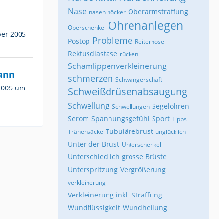
Nase
Oberarmstraffung
nasen höcker
Ohrenanlegen
Oberschenkel
ber 2005
Probleme
Postop
Reiterhose
Rektusdiastase
rücken
Schamlippenverkleinerung
ann
schmerzen
Schwangerschaft
 2005 um
Schweißdrüsenabsaugung
Schwellung
Segelohren
Schwellungen
Serom
Spannungsgefühl
Sport
Tipps
Tubulärebrust
Tränensäcke
unglücklich
Unter der Brust
Unterschenkel
Unterschiedlich grosse Brüste
Unterspritzung
Vergrößerung
verkleinerung
Verkleinerung inkl. Straffung
Wundflüssigkeit
Wundheilung