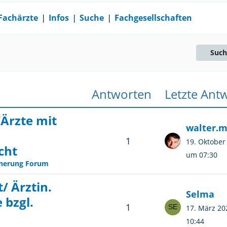
Fachärzte
❘
Infos
❘
Suche
❘
Fachgesellschaften
Such
Antworten
Letzte Ant
Ärzte mit
walter.
1
19. Oktober
cht
um 07:30
inerung Forum
/ Ärztin.
Selma
 bzgl.
1
17. März 2
10:44