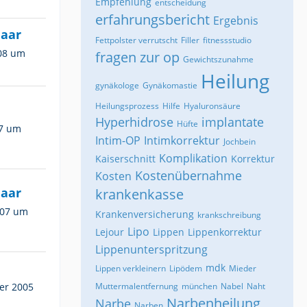
Empfehlung
entscheidung
erfahrungsbericht
Ergebnis
maar
Fettpolster verrutscht
Filler
fitnessstudio
008 um
fragen zur op
Gewichtszunahme
Heilung
gynäkologe
Gynäkomastie
Heilungsprozess
Hilfe
Hyaluronsäure
Hyperhidrose
implantate
Hüfte
07 um
Intim-OP
Intimkorrektur
Jochbein
Komplikation
Kaiserschnitt
Korrektur
Kostenübernahme
Kosten
maar
krankenkasse
007 um
Krankenversicherung
krankschreibung
Lipo
Lejour
Lippen
Lippenkorrektur
Lippenunterspritzung
mdk
Lippen verkleinern
Lipödem
Mieder
er 2005
Muttermalentfernung
münchen
Nabel
Naht
Narbenheilung
Narbe
Narben