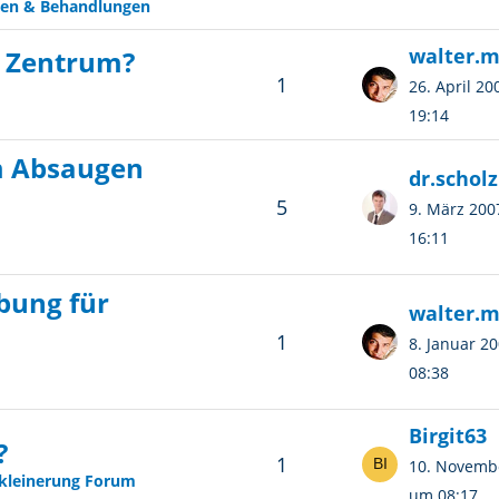
en & Behandlungen
walter.
e Zentrum?
1
26. April 2
19:14
m Absaugen
dr.scholz
5
9. März 20
16:11
bung für
walter.
1
8. Januar 2
08:38
Birgit63
?
1
10. Novemb
kleinerung Forum
um 08:17