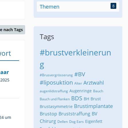
Themen
8
e nach Tags
Tags
#brustverkleinerun
wort
g
maar
#BV
#Brusvergrösserung
 2025
#liposuktion
Arztwahl
Alter
Augenringe
augenlidstraffung
Bauch
BDS
BH
Brust
Bauch und Flanken
Brustimplantate
Brustasymmetrie
Brustop
Bruststraffung
BV
024 um
Chirurg
Eigenfett
Dellen
Dog Ears