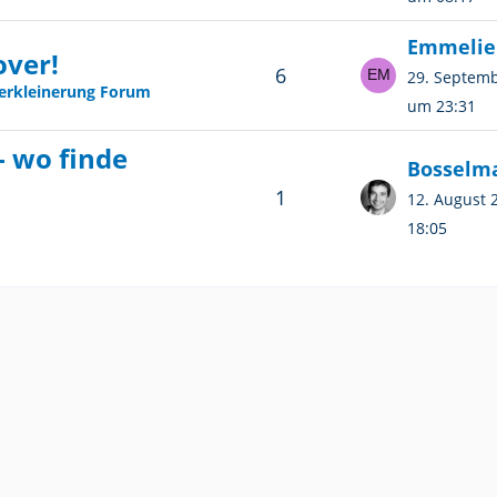
Emmelie
over!
6
29. Septem
erkleinerung Forum
um 23:31
 wo finde
Bosselm
1
12. August
18:05