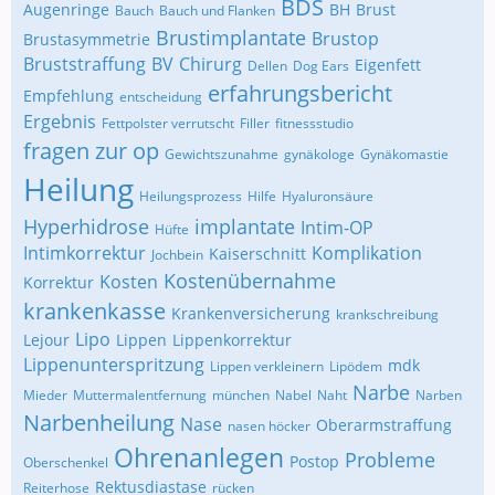
BDS
Augenringe
BH
Brust
Bauch
Bauch und Flanken
Brustimplantate
Brustop
Brustasymmetrie
Bruststraffung
BV
Chirurg
Eigenfett
Dellen
Dog Ears
erfahrungsbericht
Empfehlung
entscheidung
Ergebnis
Fettpolster verrutscht
Filler
fitnessstudio
fragen zur op
Gewichtszunahme
gynäkologe
Gynäkomastie
Heilung
Heilungsprozess
Hilfe
Hyaluronsäure
Hyperhidrose
implantate
Intim-OP
Hüfte
Intimkorrektur
Komplikation
Kaiserschnitt
Jochbein
Kostenübernahme
Kosten
Korrektur
krankenkasse
Krankenversicherung
krankschreibung
Lipo
Lejour
Lippen
Lippenkorrektur
Lippenunterspritzung
mdk
Lippen verkleinern
Lipödem
Narbe
Mieder
Muttermalentfernung
münchen
Nabel
Naht
Narben
Narbenheilung
Nase
Oberarmstraffung
nasen höcker
Ohrenanlegen
Probleme
Postop
Oberschenkel
Rektusdiastase
Reiterhose
rücken