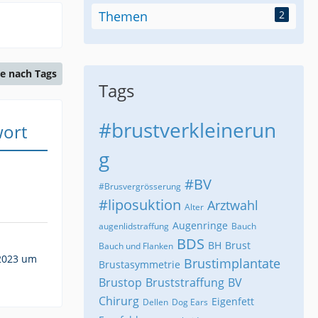
Themen
2
e nach Tags
Tags
#brustverkleinerun
wort
g
#BV
#Brusvergrösserung
#liposuktion
Arztwahl
Alter
Augenringe
augenlidstraffung
Bauch
BDS
BH
Brust
Bauch und Flanken
 2023 um
Brustimplantate
Brustasymmetrie
Brustop
Bruststraffung
BV
Chirurg
Eigenfett
Dellen
Dog Ears