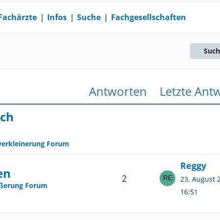
Fachärzte
❘
Infos
❘
Suche
❘
Fachgesellschaften
Such
Antworten
Letzte Ant
ach
verkleinerung Forum
Reggy
en
2
23. August
ößerung Forum
16:51