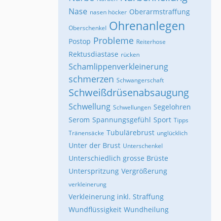
Nase
Oberarmstraffung
nasen höcker
Ohrenanlegen
Oberschenkel
Probleme
Postop
Reiterhose
Rektusdiastase
rücken
Schamlippenverkleinerung
schmerzen
Schwangerschaft
Schweißdrüsenabsaugung
Schwellung
Segelohren
Schwellungen
Serom
Spannungsgefühl
Sport
Tipps
Tubulärebrust
Tränensäcke
unglücklich
Unter der Brust
Unterschenkel
Unterschiedlich grosse Brüste
Unterspritzung
Vergrößerung
verkleinerung
Verkleinerung inkl. Straffung
Wundflüssigkeit
Wundheilung