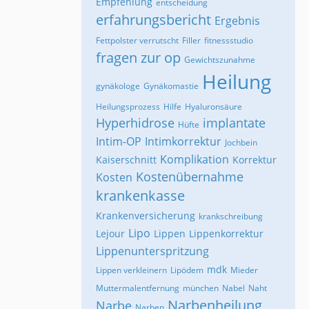
Empfehlung
entscheidung
erfahrungsbericht
Ergebnis
Fettpolster verrutscht
Filler
fitnessstudio
fragen zur op
Gewichtszunahme
Heilung
gynäkologe
Gynäkomastie
Heilungsprozess
Hilfe
Hyaluronsäure
Hyperhidrose
implantate
Hüfte
Intim-OP
Intimkorrektur
Jochbein
Komplikation
Kaiserschnitt
Korrektur
Kostenübernahme
Kosten
krankenkasse
Krankenversicherung
krankschreibung
Lipo
Lejour
Lippen
Lippenkorrektur
Lippenunterspritzung
mdk
Lippen verkleinern
Lipödem
Mieder
Muttermalentfernung
münchen
Nabel
Naht
Narbenheilung
Narbe
Narben