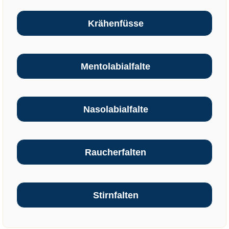
Krähenfüsse
Mentolabialfalte
Nasolabialfalte
Raucherfalten
Stirnfalten