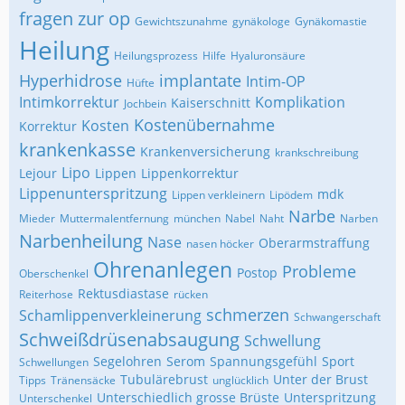
fragen zur op
Gewichtszunahme
gynäkologe
Gynäkomastie
Heilung
Heilungsprozess
Hilfe
Hyaluronsäure
Hyperhidrose
implantate
Intim-OP
Hüfte
Intimkorrektur
Komplikation
Kaiserschnitt
Jochbein
Kostenübernahme
Kosten
Korrektur
krankenkasse
Krankenversicherung
krankschreibung
Lipo
Lejour
Lippen
Lippenkorrektur
Lippenunterspritzung
mdk
Lippen verkleinern
Lipödem
Narbe
Mieder
Muttermalentfernung
münchen
Nabel
Naht
Narben
Narbenheilung
Nase
Oberarmstraffung
nasen höcker
Ohrenanlegen
Probleme
Postop
Oberschenkel
Rektusdiastase
Reiterhose
rücken
schmerzen
Schamlippenverkleinerung
Schwangerschaft
Schweißdrüsenabsaugung
Schwellung
Segelohren
Serom
Spannungsgefühl
Sport
Schwellungen
Tubulärebrust
Unter der Brust
Tipps
Tränensäcke
unglücklich
Unterschiedlich grosse Brüste
Unterspritzung
Unterschenkel