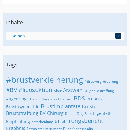
Inhalte
Themen
1
Tags
#brustverkleinerung
#Brusvergrösserung
#BV
#liposuktion
Arztwahl
Alter
augenlidstraffung
BDS
Augenringe
BH
Brust
Bauch
Bauch und Flanken
Brustimplantate
Brustop
Brustasymmetrie
Bruststraffung
BV
Chirurg
Eigenfett
Dellen
Dog Ears
erfahrungsbericht
Empfehlung
entscheidung
Ergebnis
Fettpolster verrutscht
Filler
fitnessstudio