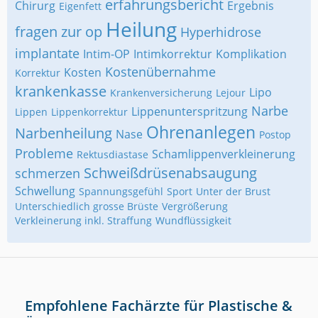
erfahrungsbericht
Chirurg
Ergebnis
Eigenfett
Heilung
fragen zur op
Hyperhidrose
implantate
Intim-OP
Intimkorrektur
Komplikation
Kostenübernahme
Kosten
Korrektur
krankenkasse
Lipo
Krankenversicherung
Lejour
Narbe
Lippenunterspritzung
Lippen
Lippenkorrektur
Ohrenanlegen
Narbenheilung
Nase
Postop
Probleme
Schamlippenverkleinerung
Rektusdiastase
Schweißdrüsenabsaugung
schmerzen
Schwellung
Spannungsgefühl
Sport
Unter der Brust
Unterschiedlich grosse Brüste
Vergrößerung
Verkleinerung inkl. Straffung
Wundflüssigkeit
Empfohlene Fachärzte für Plastische &