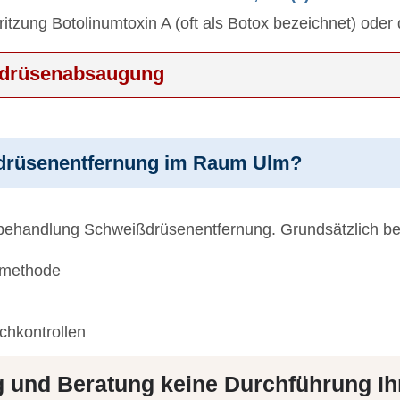
ritzung Botolinumtoxin A (oft als Botox bezeichnet) oder
ißdrüsenabsaugung
ißdrüsenentfernung im Raum Ulm?
amtbehandlung Schweißdrüsenentfernung. Grundsätzlich b
smethode
achkontrollen
und Beratung keine Durchführung Ihr