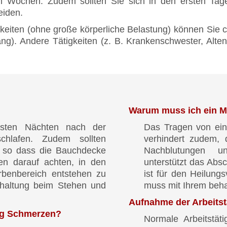
en Wochen. Zudem sollten Sie sich in den ersten Ta
eiden.
tigkeiten (ohne große körperliche Belastung) können Sie
. Andere Tätigkeiten (z. B. Krankenschwester, Altenpfl
Warum muss ich ein M
ersten Nächten nach der
Das Tragen von ein
hlafen. Zudem sollten
verhindert zudem,
, so dass die Bauchdecke
Nachblutungen u
ten darauf achten, in den
unterstützt das Abs
benbereich entstehen zu
ist für den Heilungs
nhaltung beim Stehen und
muss mit Ihrem beh
Aufnahme der Arbeitstä
ng Schmerzen?
Normale Arbeitstäti