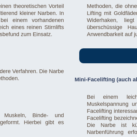
inen theoretischen Vorteil
Methoden, die ohne
tierend kleiner Narben. In
Lifting mit Goldfäd
 bei einem vorhandenen
Widerhaken, lieg
ch eines reinen Stirnlifts
überschüssige Ha
sbefund zum Einsatz.
Anwendbarkeit auf j
ndere Verfahren. Die Narbe
ethoden.
Mini-Facelifting (auch a
Bei einem leich
Muskelspannung und
Facelifting interessa
Muskeln, Binde- und
Facelifting bezeichn
formt. Hierbei gibt es
Die Narbe ist kü
Narbenführung erfo