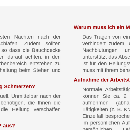
Warum muss ich ein M
ersten Nächten nach der
Das Tragen von ein
hlafen. Zudem sollten
verhindert zudem,
, so dass die Bauchdecke
Nachblutungen u
ten darauf achten, in den
unterstützt das Abs
benbereich entstehen zu
ist für den Heilungs
nhaltung beim Stehen und
muss mit Ihrem beh
Aufnahme der Arbeitstä
ng Schmerzen?
Normale Arbeitstäti
uell. Unmittelbar nach der
können Sie ca. 2 
benötigen, die Ihnen die
aufnehmen (abhä
ie Heilung verschaffen
Tätigkeiten (z. B. K
Einzelfall besproch
im persönlichen Au
P aus?
persönlichen Le