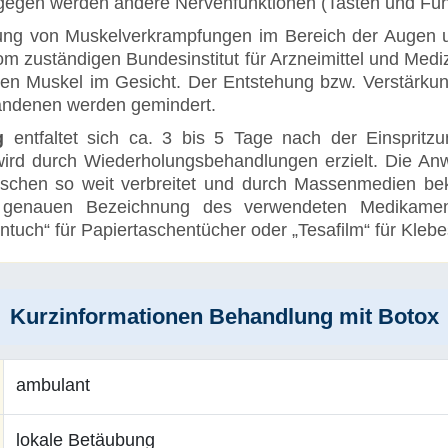
gen werden andere Nervenfunktionen (Tasten und Fühle
ng von Muskelverkrampfungen im Bereich der Augen und
 zuständigen Bundesinstitut für Arzneimittel und Mediz
n Muskel im Gesicht. Der Entstehung bzw. Verstärkun
andenen werden gemindert.
g
entfaltet sich ca. 3 bis 5 Tage nach der Einspritz
 - wird durch Wiederholungsbehandlungen erzielt. D
wischen so weit verbreitet und durch Massenmedien be
enauen Bezeichnung des verwendeten Medikamentes
tuch“ für Papiertaschentücher oder „Tesafilm“ für Klebes
Kurzinformationen Behandlung mit Botox
ambulant
lokale Betäubung