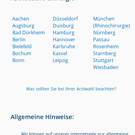
Aachen
Düsseldorf
München
Augsburg
Duisburg
(Rhinochirurgie)
Bad Dürkheim
Hamburg
Nürnberg
Berlin
Hannover
Passau
Bielefeld
Karlsruhe
Rosenheim
Bochum
Kassel
Starnberg
Bonn
Leipzig
Stuttgart
Wiesbaden
Was sollten Sie bei Ihrer Arztwahl beachten?
Allgemeine Hinweise:
Wir können auf unserer Internetseite nur allgemeine