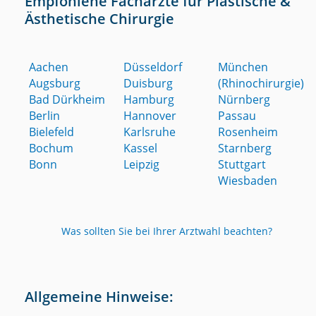
Empfohlene Fachärzte für Plastische &
Ästhetische Chirurgie
Aachen
Düsseldorf
München
Augsburg
Duisburg
(Rhinochirurgie)
Bad Dürkheim
Hamburg
Nürnberg
Berlin
Hannover
Passau
Bielefeld
Karlsruhe
Rosenheim
Bochum
Kassel
Starnberg
Bonn
Leipzig
Stuttgart
Wiesbaden
Was sollten Sie bei Ihrer Arztwahl beachten?
Allgemeine Hinweise: