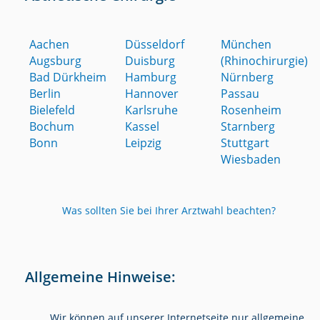
Aachen
Düsseldorf
München
Augsburg
Duisburg
(Rhinochirurgie)
Bad Dürkheim
Hamburg
Nürnberg
Berlin
Hannover
Passau
Bielefeld
Karlsruhe
Rosenheim
Bochum
Kassel
Starnberg
Bonn
Leipzig
Stuttgart
Wiesbaden
Was sollten Sie bei Ihrer Arztwahl beachten?
Allgemeine Hinweise:
Wir können auf unserer Internetseite nur allgemeine