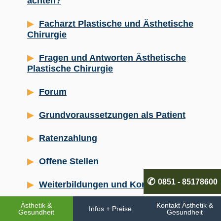
achten?
Facharzt Plastische und Ästhetische
Chirurgie
Fragen und Antworten Ästhetische
Plastische Chirurgie
Forum
Grundvoraussetzungen als Patient
Ratenzahlung
Offene Stellen
0851 - 85178600
Weiterbildungen und Kongress für Ärzte
Ästhetik &
Kontakt Ästhetik &
Onlineshop Kompressionsmieder,
Infos + Preise
Gesundheit
Gesundheit
Stuttgarter Gürtel, etc.