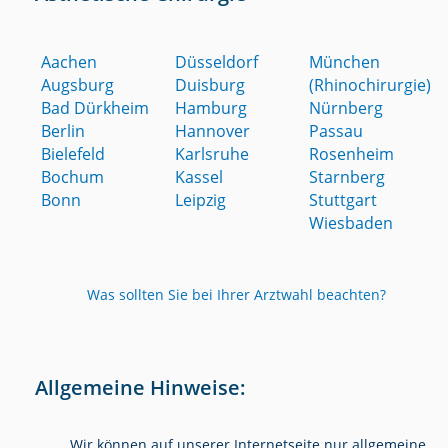
Aachen
Düsseldorf
München
Augsburg
Duisburg
(Rhinochirurgie)
Bad Dürkheim
Hamburg
Nürnberg
Berlin
Hannover
Passau
Bielefeld
Karlsruhe
Rosenheim
Bochum
Kassel
Starnberg
Bonn
Leipzig
Stuttgart
Wiesbaden
Was sollten Sie bei Ihrer Arztwahl beachten?
Allgemeine Hinweise:
Wir können auf unserer Internetseite nur allgemeine