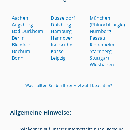
Aachen
Düsseldorf
München
Augsburg
Duisburg
(Rhinochirurgie)
Bad Dürkheim
Hamburg
Nürnberg
Berlin
Hannover
Passau
Bielefeld
Karlsruhe
Rosenheim
Bochum
Kassel
Starnberg
Bonn
Leipzig
Stuttgart
Wiesbaden
Was sollten Sie bei Ihrer Arztwahl beachten?
Allgemeine Hinweise:
Wir können auf unserer Internetseite nur allgemeine