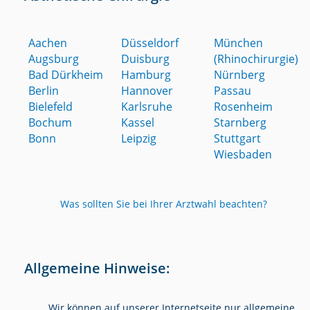
Aachen
Düsseldorf
München
Augsburg
Duisburg
(Rhinochirurgie)
Bad Dürkheim
Hamburg
Nürnberg
Berlin
Hannover
Passau
Bielefeld
Karlsruhe
Rosenheim
Bochum
Kassel
Starnberg
Bonn
Leipzig
Stuttgart
Wiesbaden
Was sollten Sie bei Ihrer Arztwahl beachten?
Allgemeine Hinweise:
Wir können auf unserer Internetseite nur allgemeine