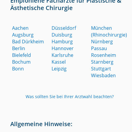
Empfohlene Fachärzte für Plastische &
Ästhetische Chirurgie
Aachen
Düsseldorf
München
Augsburg
Duisburg
(Rhinochirurgie)
Bad Dürkheim
Hamburg
Nürnberg
Berlin
Hannover
Passau
Bielefeld
Karlsruhe
Rosenheim
Bochum
Kassel
Starnberg
Bonn
Leipzig
Stuttgart
Wiesbaden
Was sollten Sie bei Ihrer Arztwahl beachten?
Allgemeine Hinweise: