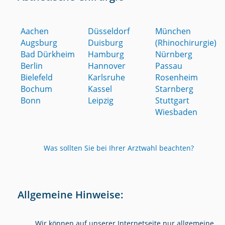
Aachen
Düsseldorf
München
Augsburg
Duisburg
(Rhinochirurgie)
Bad Dürkheim
Hamburg
Nürnberg
Berlin
Hannover
Passau
Bielefeld
Karlsruhe
Rosenheim
Bochum
Kassel
Starnberg
Bonn
Leipzig
Stuttgart
Wiesbaden
Was sollten Sie bei Ihrer Arztwahl beachten?
Allgemeine Hinweise:
Wir können auf unserer Internetseite nur allgemeine