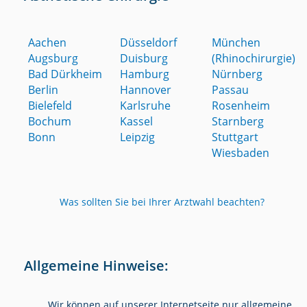
Aachen
Düsseldorf
München
Augsburg
Duisburg
(Rhinochirurgie)
Bad Dürkheim
Hamburg
Nürnberg
Berlin
Hannover
Passau
Bielefeld
Karlsruhe
Rosenheim
Bochum
Kassel
Starnberg
Bonn
Leipzig
Stuttgart
Wiesbaden
Was sollten Sie bei Ihrer Arztwahl beachten?
Allgemeine Hinweise:
Wir können auf unserer Internetseite nur allgemeine