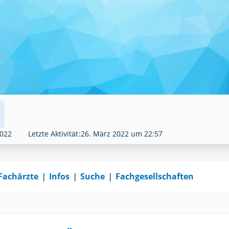
2022
Letzte Aktivität
26. März 2022 um 22:57
Fachärzte
❘
Infos
❘
Suche
❘
Fachgesellschaften