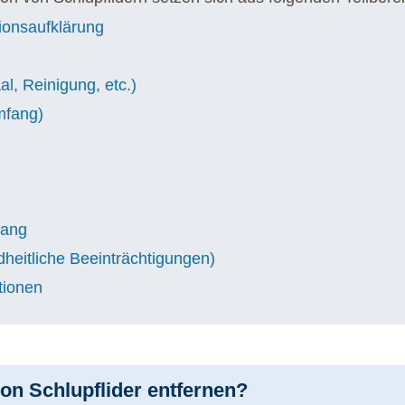
ionsaufklärung
l, Reinigung, etc.)
mfang)
fang
dheitliche Beeinträchtigungen)
tionen
ion Schlupflider entfernen?