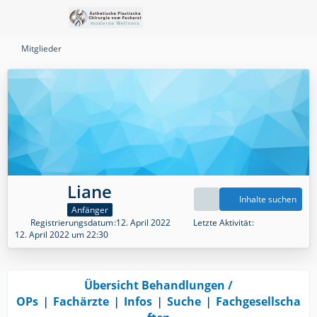
Mitglieder
Liane
Inhalte suchen
Anfänger
Registrierungsdatum
12. April 2022
Letzte Aktivität
12. April 2022 um 22:30
Übersicht Behandlungen /
OPs
❘
Fachärzte
❘
Infos
❘
Suche
❘
Fachgesellscha