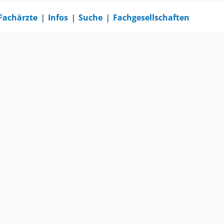
Fachärzte
❘
Infos
❘
Suche
❘
Fachgesellschaften